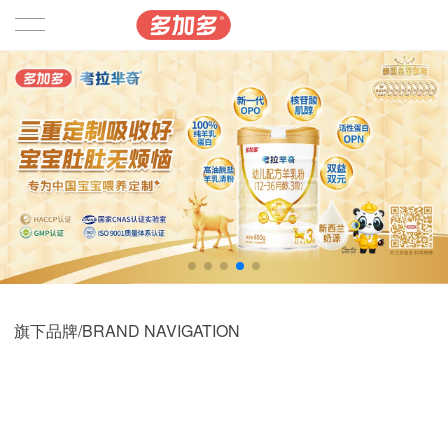
首页
品牌产品
可诺贝儿
考拉芈奇
安格奇诺
旗下品牌/BRAND NAVIGATION
贝思高
益全
相关资讯
可淇