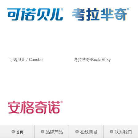
关于我们
孕产妇奶粉
荣誉资质
联系我们
可诺贝儿 / Canobel
考拉芈奇/KoalaMilky
品牌产品
在线商城
联系我们
首页