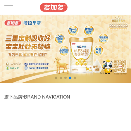
首页
品牌产品
可诺贝儿
考拉芈奇
安格奇诺
旗下品牌/BRAND NAVIGATION
贝思高
益全
相关资讯
可淇