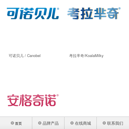
关于我们
孕产妇奶粉
荣誉资质
联系我们
可诺贝儿 / Canobel
考拉芈奇/KoalaMilky
品牌产品
在线商城
联系我们
首页